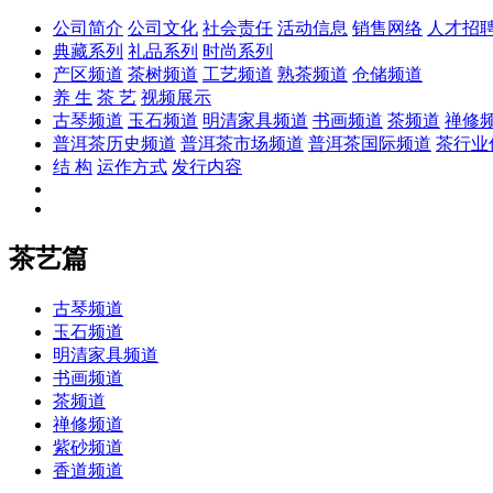
公司简介
公司文化
社会责任
活动信息
销售网络
人才招
典藏系列
礼品系列
时尚系列
产区频道
茶树频道
工艺频道
熟茶频道
仓储频道
养 生
茶 艺
视频展示
古琴频道
玉石频道
明清家具频道
书画频道
茶频道
禅修
普洱茶历史频道
普洱茶市场频道
普洱茶国际频道
茶行业
结 构
运作方式
发行内容
茶艺篇
古琴频道
玉石频道
明清家具频道
书画频道
茶频道
禅修频道
紫砂频道
香道频道